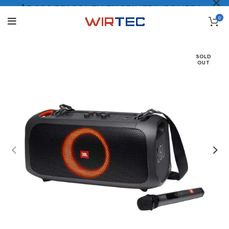
$5.000 PESOS* EN TU PRIMERA COMPRA
0
LO QUIERO
.
SOLD
OUT