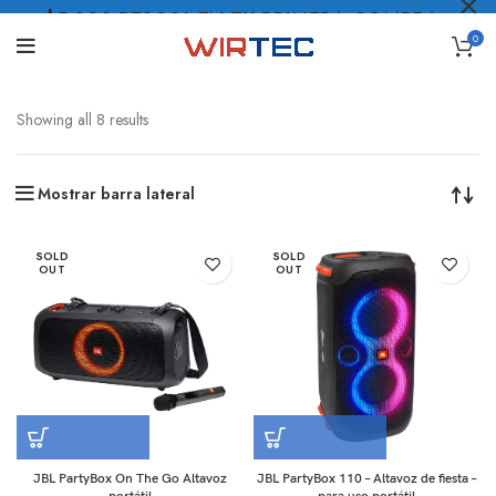
$5.000 PESOS* EN TU PRIMERA COMPRA
0
LO QUIERO
.
Showing all 8 results
Mostrar barra lateral
SOLD
SOLD
OUT
OUT
JBL PartyBox On The Go Altavoz
JBL PartyBox 110 – Altavoz de fiesta –