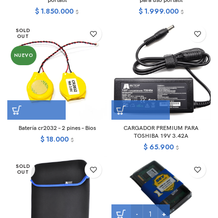
portátil
para uso portátil
$
1.850.000
$
1.999.000
$
$
SOLD
OUT
NUEVO
Batería cr2032 – 2 pines – Bios
CARGADOR PREMIUM PARA
TOSHIBA 19V 3.42A
$
18.000
$
$
65.900
$
SOLD
OUT