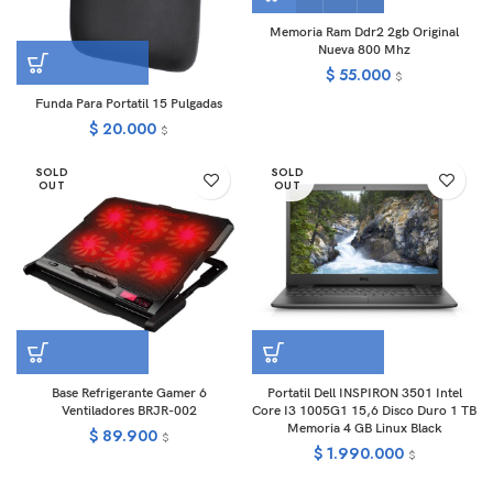
Memoria Ram Ddr2 2gb Original
Nueva 800 Mhz
$
55.000
$
Funda Para Portatil 15 Pulgadas
$
20.000
$
SOLD
SOLD
OUT
OUT
Base Refrigerante Gamer 6
Portatil Dell INSPIRON 3501 Intel
Ventiladores BRJR-002
Core I3 1005G1 15,6 Disco Duro 1 TB
Memoria 4 GB Linux Black
$
89.900
$
$
1.990.000
$