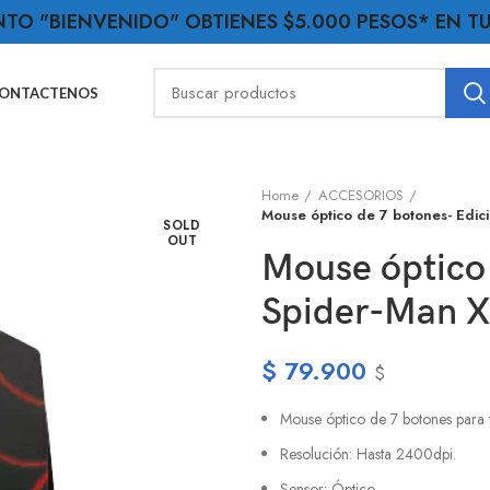
NTO "BIENVENIDO" OBTIENES $5.000 PESOS* EN 
ONTACTENOS
Home
ACCESORIOS
Mouse óptico de 7 botones- Edi
SOLD
OUT
Mouse óptico 
Spider-Man
$
79.900
$
Mouse óptico de 7 botones par
Resolución:
Hasta 2400dpi.
Sensor:
Óptico.