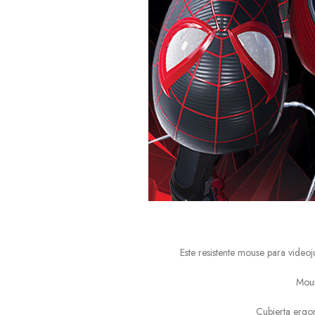
Este resistente mouse para videoj
Mous
Cubierta ergon