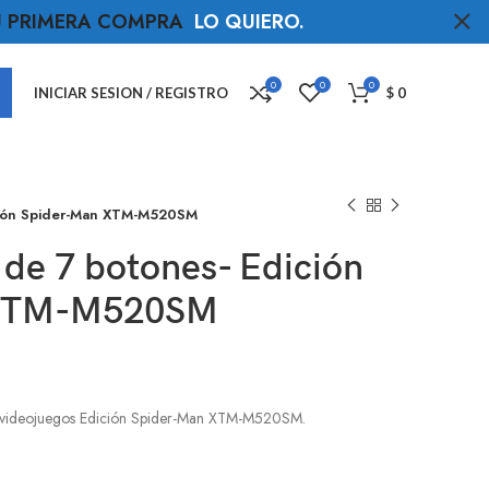
TU PRIMERA COMPRA
LO QUIERO
.
0
0
0
INICIAR SESION / REGISTRO
$
0
ción Spider-Man XTM-M520SM
de 7 botones- Edición
 XTM-M520SM
a videojuegos Edición Spider-Man XTM-M520SM.