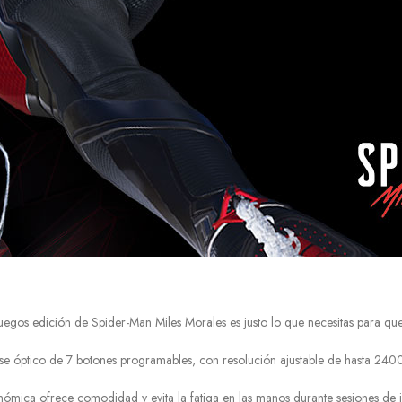
uegos edición de Spider-Man Miles Morales es justo lo que necesitas para que
e óptico de 7 botones programables, con resolución ajustable de hasta 240
ómica ofrece comodidad y evita la fatiga en las manos durante sesiones de 