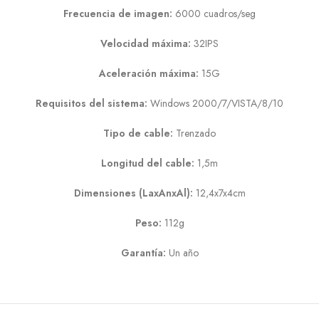
Frecuencia de imagen:
6000 cuadros/seg
Velocidad máxima:
32IPS
Aceleración máxima:
15G
Requisitos del sistema:
Windows 2000/7/VISTA/8/10
Tipo de cable:
Trenzado
Longitud del cable:
1,5m
Dimensiones (LaxAnxAl):
12,4x7x4cm
Peso:
112g
Garantía:
Un año