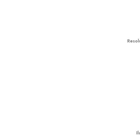
Resol
I