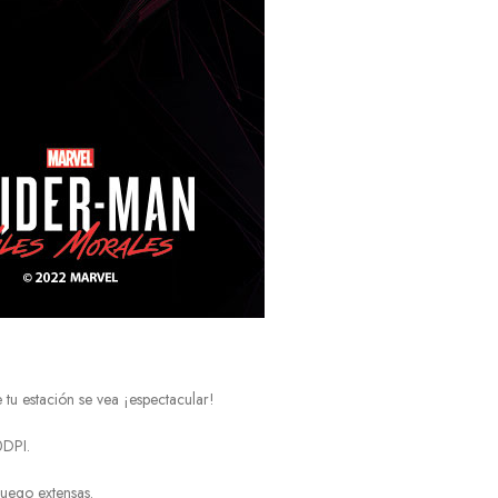
 tu estación se vea ¡espectacular!
0DPI.
juego extensas.