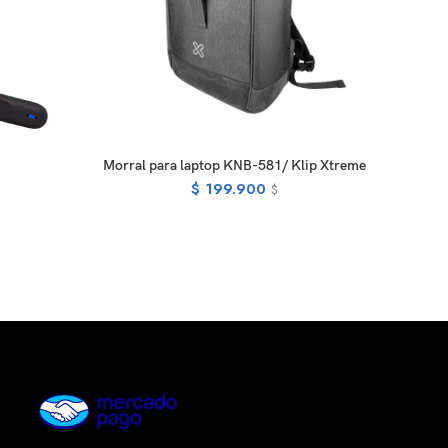
READ MORE
Morral para laptop KNB-581/ Klip Xtreme
E
$
199.900
$