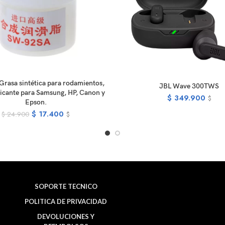
ADD TO CART
rasa sintética para rodamientos,
READ MOR
JBL Wave 300TWS
ricante para Samsung, HP, Canon y
$
349.900
$
Epson.
$
17.400
$
24.900
$
SOPORTE TECNICO
POLITICA DE PRIVACIDAD
DEVOLUCIONES Y