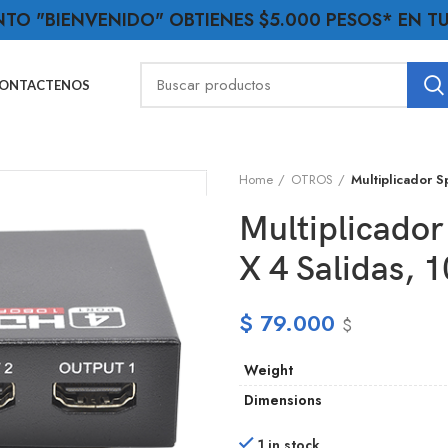
NTO "BIENVENIDO" OBTIENES $5.000 PESOS* EN 
ONTACTENOS
Home
OTROS
Multiplicador S
Multiplicador
X 4 Salidas, 
$
79.000
$
Weight
Dimensions
1 in stock