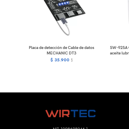
READ MORE
Placa de detección de Cable de datos
SW-92SA G
MECHANIC DT3
aceite lub
$
35.900
$