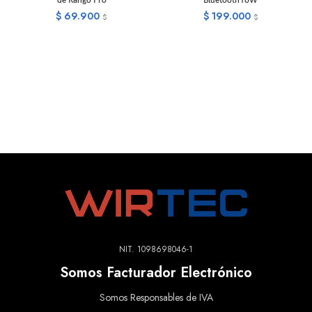
de Rango Pro
Bluetooth16W
$
69.900
$
199.000
$
$
NIT. 1098698046-1
Somos Facturador Electrónico
Somos Responsables de IVA