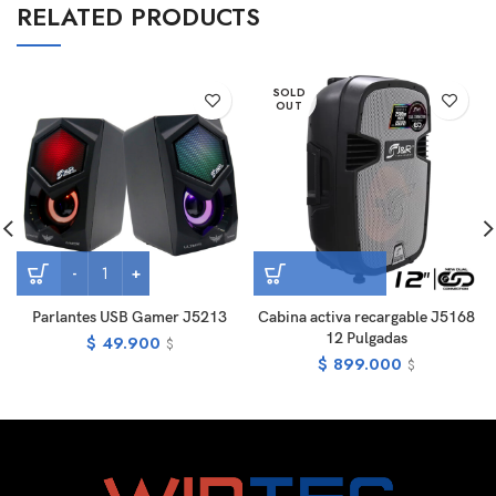
RELATED PRODUCTS
SOLD
OUT
Parlantes USB Gamer J5213
Cabina activa recargable J5168
12 Pulgadas
$
49.900
$
$
899.000
$