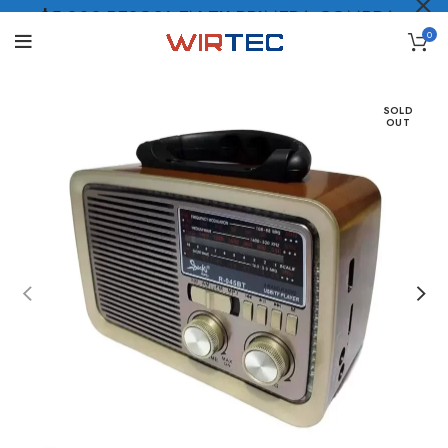
$5.000 PESOS* EN TU PRIMERA COMPRA
0
LO QUIERO
.
SOLD
OUT