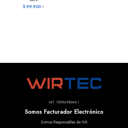
Retro
$
99.900
$
NIT. 1098698046-1
Somos Facturador Electrónico
Somos Responsables de IVA