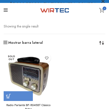
$5.000 PESOS* EN TU PRIMERA COMPRA
0
LO QUIERO
.
Showing the single result
Mostrar barra lateral
SOLD
OUT
Radio Parlante BP-R045BT Clásico