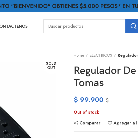
NTO "BIENVENIDO" OBTIENES $5.000 PESOS* EN 
ONTACTENOS
Home
ELECTRICOS
Regulador
SOLD
Regulador De 
OUT
Tomas
$
99.900
$
Out of stock
Comparar
Agregar a l