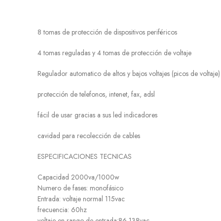
8 tomas de protección de dispositivos periféricos
4 tomas reguladas y 4 tomas de protección de voltaje
Regulador automatico de altos y bajos voltajes (picos de voltaje)
protección de telefonos, intenet, fax, adsl
fácil de usar gracias a sus led indicadores
cavidad para recolección de cables
ESPECIFICACIONES TECNICAS
Capacidad 2000va/1000w
Numero de fases: monofásico
Entrada: voltaje normal 115vac
frecuencia: 60hz
voltaje en rango de entrada:86-138vac