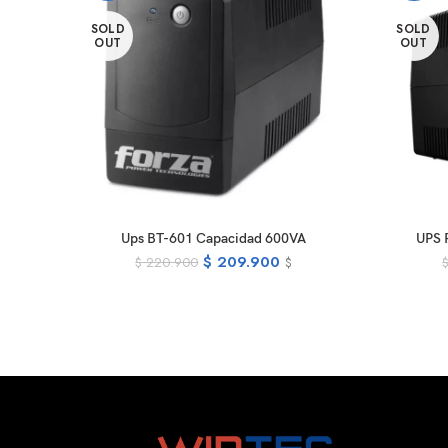
SOLD
SOLD
OUT
OUT
READ MORE
Ups BT-601 Capacidad 600VA
UPS 
$
209.900
$
220.900
$