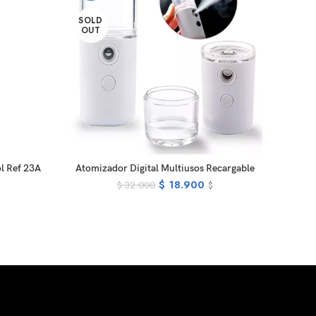
SOLD
SOL
OUT
OUT
RT
READ MORE
l Ref 23A
Atomizador Digital Multiusos Recargable
Regula
$
18.900
$
32.000
$