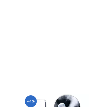
-41%
-9