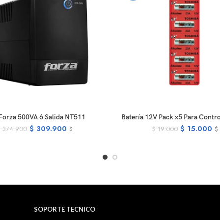
READ MORE
ADD TO CA
Forza 500VA 6 Salida NT511
Batería 12V Pack x5 Para Contro
$
309.900
$
15.000
$
374.900
$
19.000
$
$
SOPORTE TECNICO