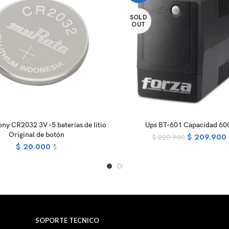
SOLD
OUT
ADD TO CART
READ MOR
y CR2032 3V -5 baterías de litio
Ups BT-601 Capacidad 60
Original de botón
$
209.900
$
220.900
$
20.000
$
SOPORTE TECNICO