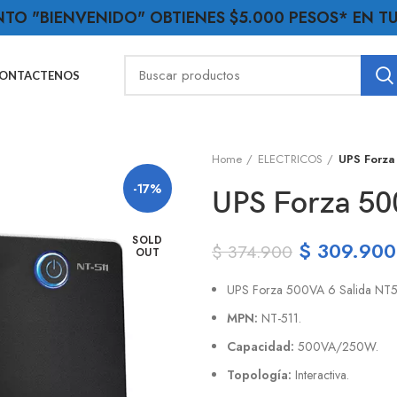
NTO "BIENVENIDO" OBTIENES $5.000 PESOS* EN 
ONTACTENOS
Home
ELECTRICOS
UPS Forza
-17%
UPS Forza 50
SOLD
$
309.900
$
374.900
OUT
UPS Forza 500VA 6 Salida NT5
MPN:
NT-511.
Capacidad:
500VA/250W.
Topología:
Interactiva.