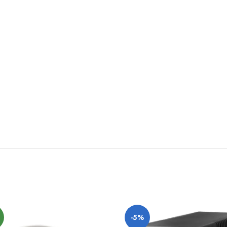
O
-5%