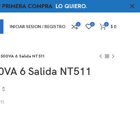
TU PRIMERA COMPRA
LO QUIERO
.
0
0
0
INICIAR SESION / REGISTRO
$
0
 500VA 6 Salida NT511
0VA 6 Salida NT511
$
11.