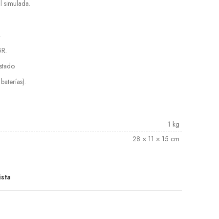
 simulada.
.
5R.
stado.
baterías).
1 kg
28 × 11 × 15 cm
ista