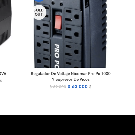
SOLD
SOL
OUT
OUT
E
READ MORE
0VA
Regulador De Voltaje Nicomar Pro Pc 1000
Atomi
Y Supresor De Picos
$
$
63.000
$
69.000
$