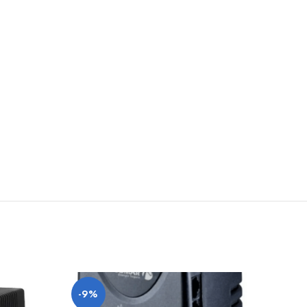
-9%
-41