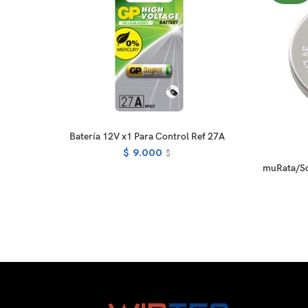
ADD TO CART
Batería 12V x1 Para Control Ref 27A
$
9.000
$
muRata/Son