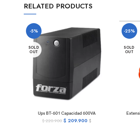
RELATED PRODUCTS
-5%
-25%
SOLD
SOLD
OUT
OUT
READ MORE
Ups BT-601 Capacidad 600VA
Extens
$
209.900
$
220.900
$