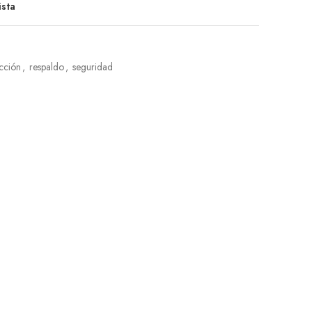
ista
cción
,
respaldo
,
seguridad