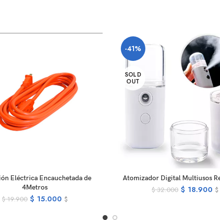
-41%
SOLD
OUT
READ MOR
READ MORE
Atomizador Digital Multiusos R
ión Eléctrica Encauchetada de
4Metros
$
18.900
$
32.000
$
$
15.000
$
19.900
$