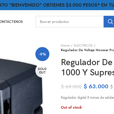
NTO "BIENVENIDO" OBTIENES $5.000 PESOS* EN 
ONTACTENOS
Home
ELECTRICOS
Regulador De Voltaje Nicomar Pr
-9%
Regulador De 
SOLD
1000 Y Supre
OUT
$
63.000
$
69.000
$
Regulador digital 8 tomas de salidas
Out of stock