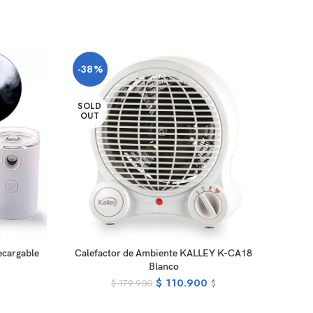
-38%
-10
SOLD
OUT
E
READ MORE
ecargable
Calefactor de Ambiente KALLEY K-CA18
Guaya 
Blanco
$
110.900
$
179.900
$