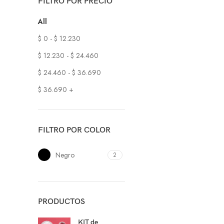
FILTRO POR PRECIO
All
$
0
-
$
12.230
$
12.230
-
$
24.460
$
24.460
-
$
36.690
$
36.690
+
FILTRO POR COLOR
Negro
2
PRODUCTOS
KIT de