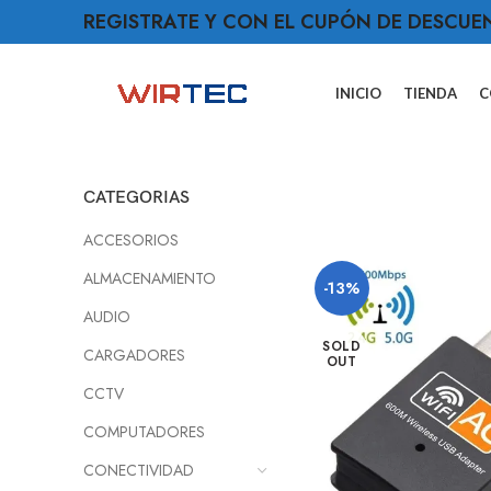
REGISTRATE Y CON EL CUPÓN DE DESCUE
INICIO
TIENDA
C
CATEGORIAS
ACCESORIOS
ALMACENAMIENTO
-13%
AUDIO
SOLD
CARGADORES
OUT
CCTV
COMPUTADORES
CONECTIVIDAD