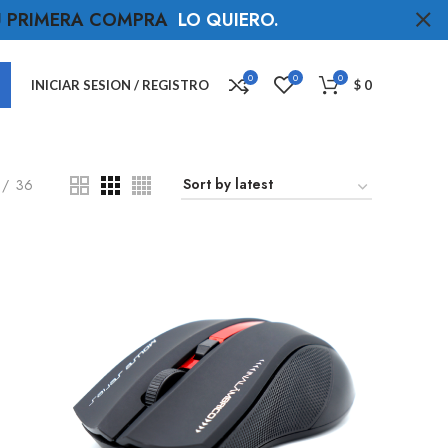
TU PRIMERA COMPRA
LO QUIERO
.
0
0
0
INICIAR SESION / REGISTRO
$
0
36