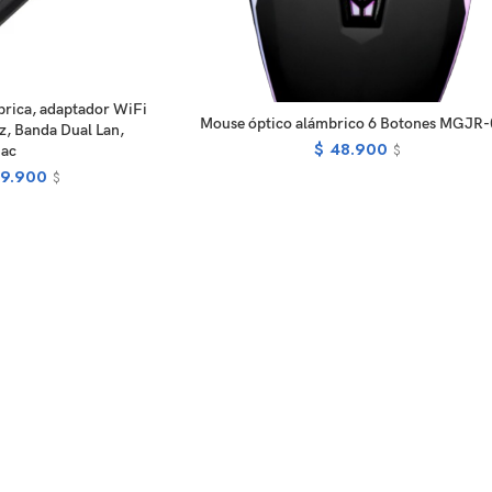
EAD MORE
brica, adaptador WiFi
READ MORE
Mouse óptico alámbrico 6 Botones MGJR
, Banda Dual Lan,
$
48.900
$
1ac
9.900
$