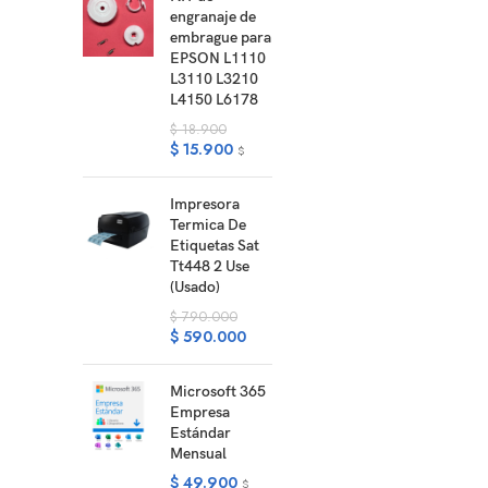
engranaje de
embrague para
EPSON L1110
L3110 L3210
L4150 L6178
$
18.900
$
15.900
$
Impresora
Termica De
Etiquetas Sat
Tt448 2 Use
(Usado)
$
790.000
$
590.000
Microsoft 365
Empresa
Estándar
Mensual
$
49.900
$