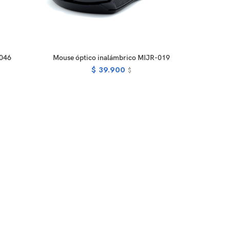
ADD TO CART
-046
Mouse óptico inalámbrico MIJR-019
$
39.900
$