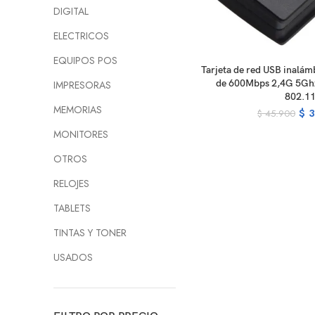
DIGITAL
ELECTRICOS
EQUIPOS POS
R
Tarjeta de red USB inalám
de 600Mbps 2,4G 5Ghz
IMPRESORAS
802.1
MEMORIAS
$
3
$
45.900
MONITORES
OTROS
RELOJES
TABLETS
TINTAS Y TONER
USADOS