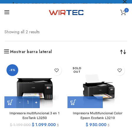
$5.000 PESOS* EN TU PRIMERA COMPRA
0
LO QUIERO
.
Showing all 2 results
Mostrar barra lateral
SOLD
-8%
OUT
Impresora multifuncional 3 en 1
Impresora Multifuncional Color
EcoTank L3250
Epson Ecotank L3210
$
1.099.000
$
950.000
$
1.199.000
$
$