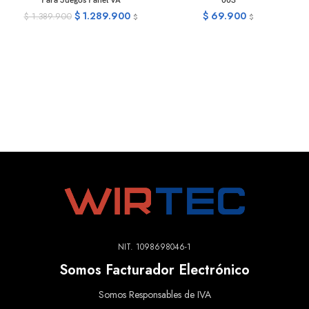
Para Juegos Panel VA
003
$
1.289.900
$
69.900
$
1.389.900
$
$
NIT. 1098698046-1
Somos Facturador Electrónico
Somos Responsables de IVA