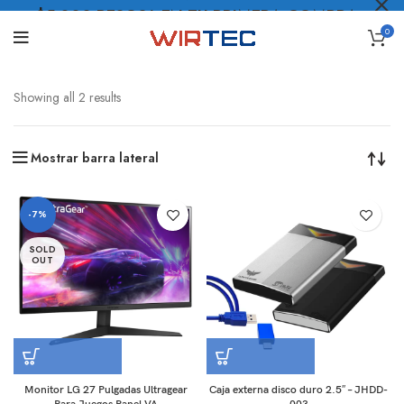
$5.000 PESOS* EN TU PRIMERA COMPRA
0
LO QUIERO
.
Showing all 2 results
Mostrar barra lateral
-7%
SOLD
OUT
Monitor LG 27 Pulgadas Ultragear
Caja externa disco duro 2.5″ – JHDD-