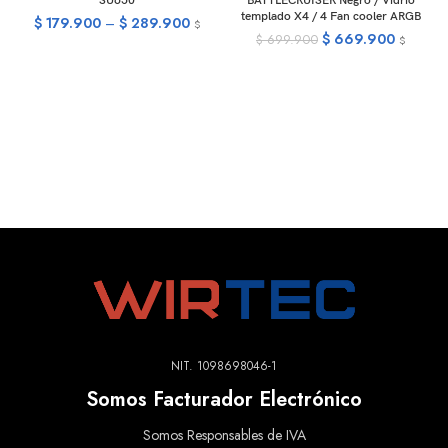
SU650
BATTLECRUISER Negro / Vidrio
templado X4 / 4 Fan cooler ARGB
$
179.900
–
$
289.900
$
$
669.900
$
699.900
$
NIT. 1098698046-1
Somos Facturador Electrónico
Somos Responsables de IVA