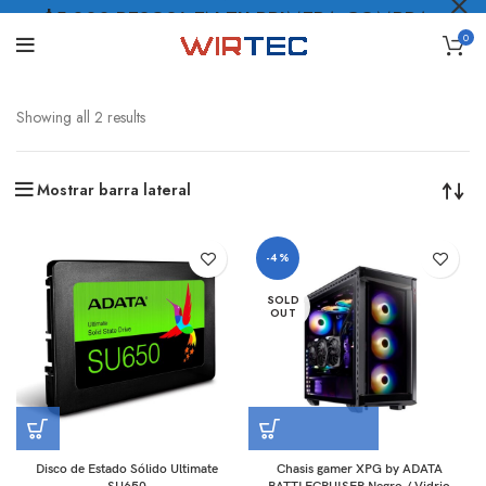
$5.000 PESOS* EN TU PRIMERA COMPRA
0
LO QUIERO
.
Showing all 2 results
Mostrar barra lateral
-4%
SOLD
OUT
Disco de Estado Sólido Ultimate
Chasis gamer XPG by ADATA