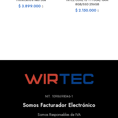
ThinkCentre Neo 30a
INTEL CORE I3 1115G4/ RAM
8GB/SSD 256GB
$
3.899.000
$
$
2.150.000
$
NIT. 1098698046-1
Somos Facturador Electrónico
Somos Responsables de IVA