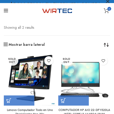
$5.000 PESOS* EN TU PRIMERA COMPRA
0
LO QUIERO
.
Showing all 2 results
Mostrar barra lateral
SOLD
SOLD
OUT
OUT
Lenovo Computador Todo en Uno
COMPUTADOR HP AIO 22-DF1520LA