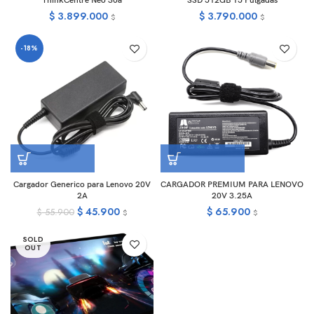
ThinkCentre Neo 30a
SSD 512GB 15 Pulgadas
$
3.899.000
$
3.790.000
$
$
-18%
Cargador Generico para Lenovo 20V
CARGADOR PREMIUM PARA LENOVO
2A
20V 3.25A
$
45.900
$
65.900
$
55.900
$
$
SOLD
OUT