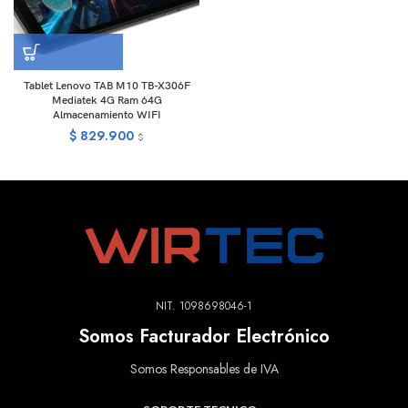
Tablet Lenovo TAB M10 TB-X306F
Mediatek 4G Ram 64G
Almacenamiento WIFI
$
829.900
$
NIT. 1098698046-1
Somos Facturador Electrónico
Somos Responsables de IVA