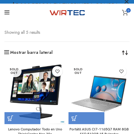
$5.000 PESOS* EN TU PRIMERA COMPRA
0
LO QUIERO
.
Showing all 5 results
Mostrar barra lateral
SOLD
SOLD
OUT
OUT
Lenovo Computador Todo en Uno
Portátil ASUS CI7-1165G7 RAM 8GB