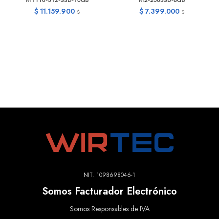
M1 Pro-512-SSD-16GB
M2-256SSD-8GB
$
11.159.900
$
7.399.000
$
$
NIT. 1098698046-1
Somos Facturador Electrónico
Somos Responsables de IVA