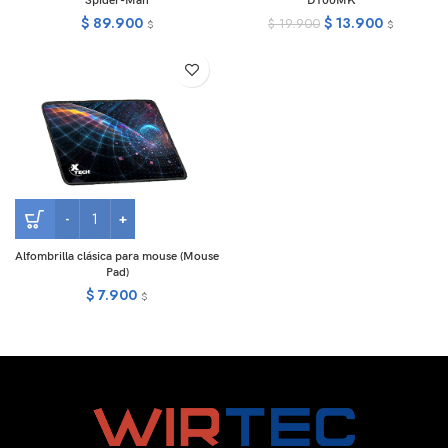
Spider-Man
D100MK
$
89.900
$
13.900
$
19.900
$
$
Alfombrilla clásica para mouse (Mouse
Pad)
$
7.900
$