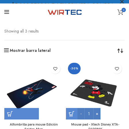
$5.000 PESOS* EN TU PRIMERA COMPRA
0
LO QUIERO
.
Showing all 3 results
Mostrar barra lateral
-30%
Alfombrilla para mouse Edición
Mouse pad – Xtech Disney XTA-