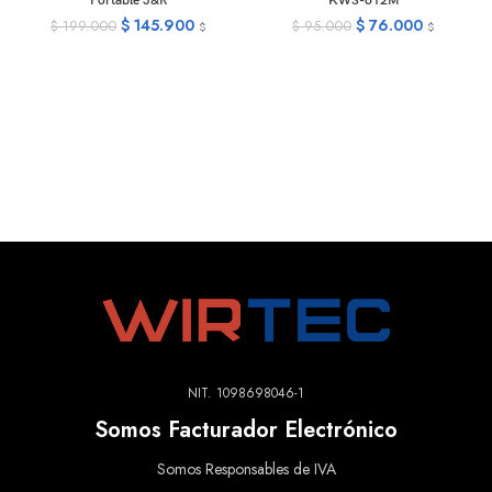
Portable J&R
KWS-612M
$
145.900
$
76.000
$
199.000
$
95.000
$
$
NIT. 1098698046-1
Somos Facturador Electrónico
Somos Responsables de IVA