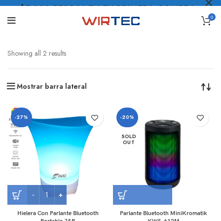
$5.000 PESOS* EN TU PRIMERA COMPRA
0
LO QUIERO
.
Showing all 2 results
Mostrar barra lateral
-27%
-20%
SOLD
OUT
Hielera Con Parlante Bluetooth
Parlante Bluetooth MiniKromatik