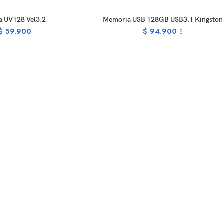
PTIONS
READ MORE
a UV128 Vel3.2
Memoria USB 128GB USB3.1 Kingston
$
59.900
$
94.900
$