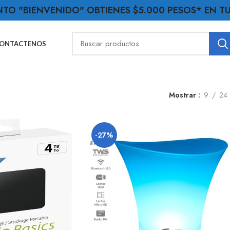
NTO "BIENVENIDO" OBTIENES $5.000 PESOS* EN 
ONTACTENOS
Mostrar
9
24
-27%