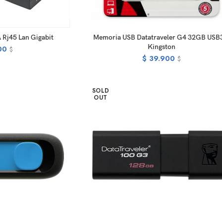
D TO CART
READ MORE
 Rj45 Lan Gigabit
Memoria USB Datatraveler G4 32GB USB
Kingston
00
$
$
39.900
$
SOLD
OUT