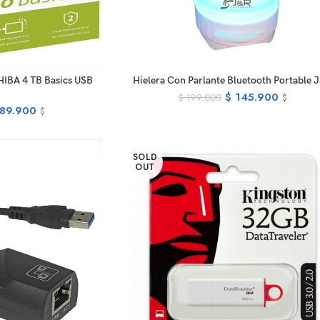
EAD MORE
ADD TO CART
HIBA 4 TB Basics USB
Hielera Con Parlante Bluetooth Portable 
$
145.900
$
199.000
$
89.900
$
SOLD
OUT