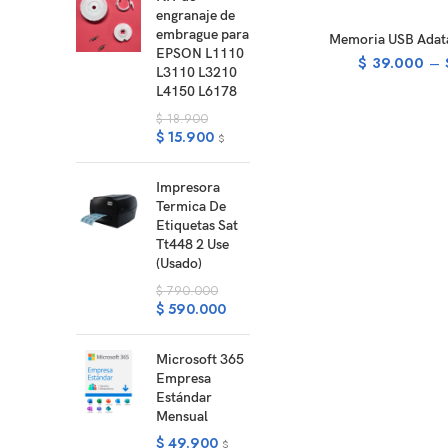
engranaje de
embrague para
SELECT O
Memoria USB Adat
EPSON L1110
$
39.000
–
L3110 L3210
L4150 L6178
$
18.900
$
15.900
$
Impresora
Termica De
Etiquetas Sat
Tt448 2 Use
(Usado)
$
790.000
$
590.000
Microsoft 365
Empresa
Estándar
Mensual
$
49.900
$