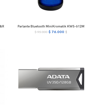
READ MORE
J&R
Parlante Bluetooth MiniKromatik KWS-612M
$
76.000
$
95.000
$