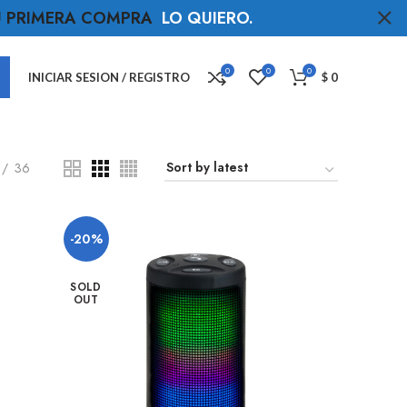
TU PRIMERA COMPRA
LO QUIERO
.
0
0
0
INICIAR SESION / REGISTRO
$
0
36
-20%
SOLD
OUT