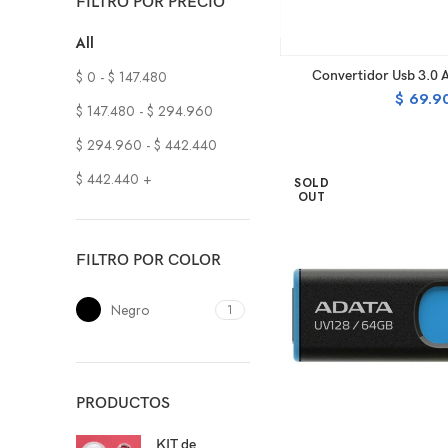
FILTRO POR PRECIO
All
AD
$
0
-
$
147.480
Convertidor Usb 3.0 A
$
69.9
$
147.480
-
$
294.960
$
294.960
-
$
442.440
$
442.440
+
SOLD
OUT
FILTRO POR COLOR
Negro
1
PRODUCTOS
KIT de