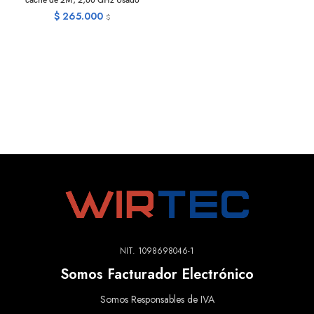
caché de 2M, 2,60 GHz Usado
$
265.000
$
NIT. 1098698046-1
Somos Facturador Electrónico
Somos Responsables de IVA