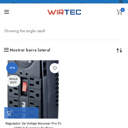
$5.000 PESOS* EN TU PRIMERA COMPRA
0
LO QUIERO
.
Showing the single result
Mostrar barra lateral
-9%
SOLD
OUT
Regulador De Voltaje Nicomar Pro Pc