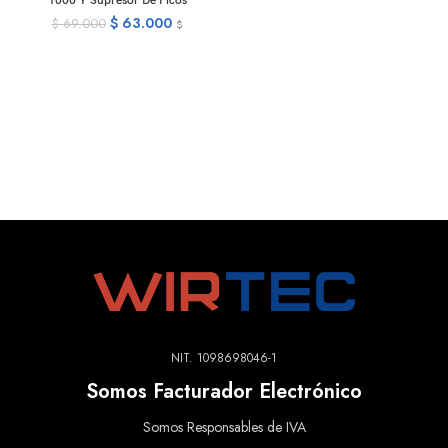
1000 Y Supresor De Picos
$
63.000
$
69.000
$
NIT. 1098698046-1
Somos Facturador Electrónico
Somos Responsables de IVA