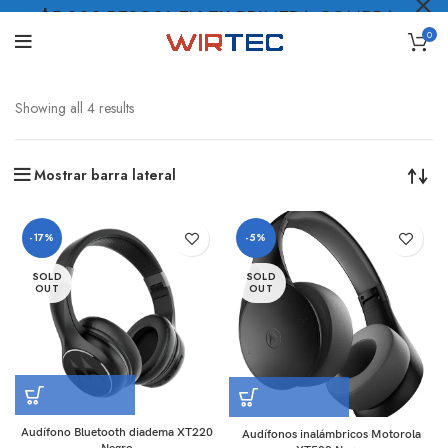
$5.000 PESOS* EN TU PRIMERA COMPRA
0
LO QUIERO
.
Showing all 4 results
Mostrar barra lateral
-17%
-5%
SOLD
SOLD
OUT
OUT
Audífono Bluetooth diadema XT220
Audífonos inalámbricos Motorola