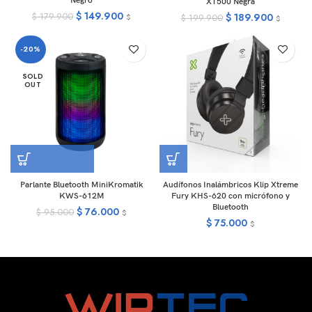
Negro
XT500 Negra
$
149.900
$
189.900
$
179.900
$
$
199.900
$
-20%
SOLD
OUT
Parlante Bluetooth MiniKromatik
Audífonos Inalámbricos Klip Xtreme
KWS-612M
Fury KHS-620 con micrófono y
Bluetooth
$
76.000
$
95.000
$
$
75.000
$