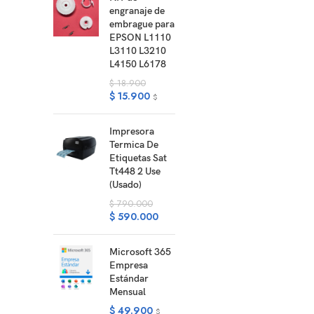
engranaje de
embrague para
EPSON L1110
L3110 L3210
L4150 L6178
$
18.900
$
15.900
$
Impresora
Termica De
Etiquetas Sat
Tt448 2 Use
(Usado)
$
790.000
$
590.000
Microsoft 365
Empresa
Estándar
Mensual
$
49.900
$