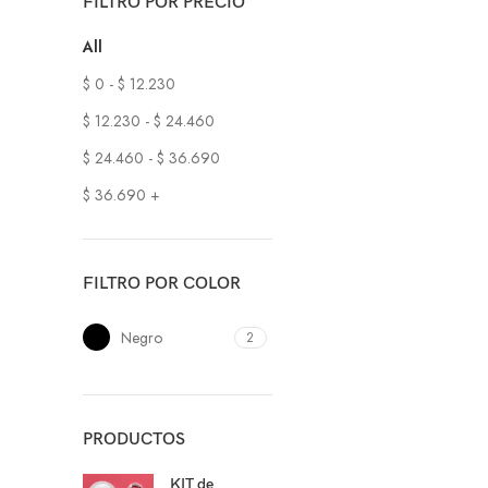
FILTRO POR PRECIO
All
$
0
-
$
12.230
$
12.230
-
$
24.460
$
24.460
-
$
36.690
$
36.690
+
FILTRO POR COLOR
Negro
2
PRODUCTOS
KIT de