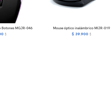
EAD MORE
ADD TO CART
 6 Botones MGJR-046
Mouse óptico inalámbrico MIJR-019
00
$
39.900
$
$