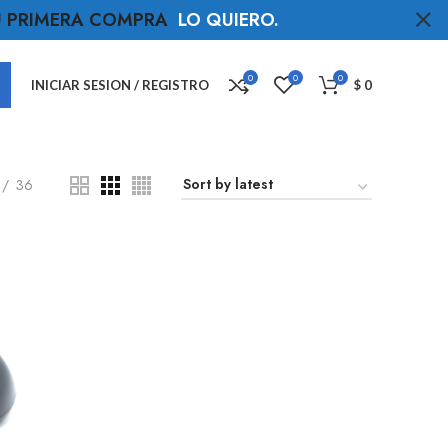
TU PRIMERA COMPRA
LO QUIERO
.
0
0
0
INICIAR SESION / REGISTRO
$
0
36