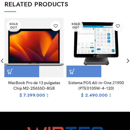
RELATED PRODUCTS
SOLD
SOLD
OUT
OUT
MacBook Pro de 13 pulgadas
Sistema POS All-in-One J1900
Chip M2-256SSD-8GB
(PTE0105W-4-120)
$
7.399.000
$
2.490.000
$
$