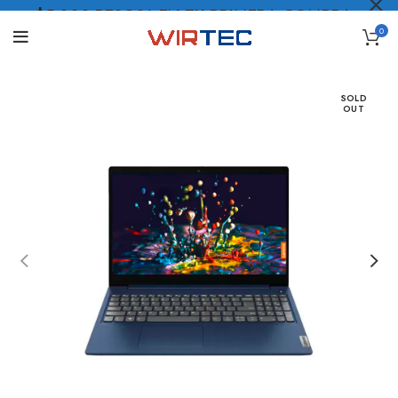
$5.000 PESOS* EN TU PRIMERA COMPRA
0
LO QUIERO
.
SOLD
OUT