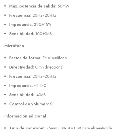
Máx. potencia de salida:
50mW
Frecuencia:
20Hz~20kHz
Impedancia:
32Ω±15%
Sensibilidad:
100±3dB
Micrófono
Factor de forma:
En el audífono
Directividad:
Omnidireccional
Frecuencia:
20Hz~20kHz
Impedancia:
≤2.2kΩ
Sensibilidad:
-43dB
Control de volumen:
Sí
Información adicional
Tipo de conexión:
3.5mm (TRRS) y USB para alimentación