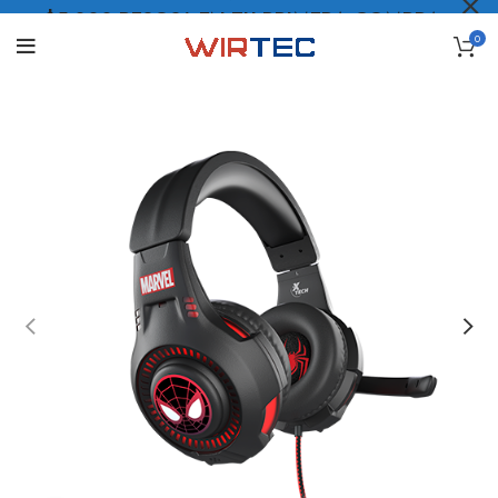
$5.000 PESOS* EN TU PRIMERA COMPRA
0
LO QUIERO
.