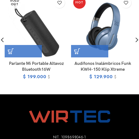
SOLD
HOT
OUT
Parlante Mi Portable Altavoz
Audífonos Inalámbricos Funk
Bluetooth16W
KWH-150 Klip Xtreme
$
199.000
$
129.900
$
$
NIT. 1098698046-1