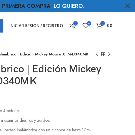
TU PRIMERA COMPRA
LO QUIERO
.
0
0
0
INICIAR SESION / REGISTRO
$
0
alámbrico | Edición Mickey Mouse XTM-D340MK
rico | Edición Mickey
D340MK
e 4 botones.
 usuarios diestros y zurdos.
libertad inalámbrica con un alcance de hasta 10m.