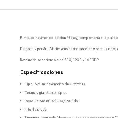
El mouse inalámbrico, edición Mickey, complementa a la perfecc
Delgado y portátil, Diseño ambidextro adecuado para usuarios d
Resolución seleccionable de 800, 1200 y 1600DP.
Especificaciones
Tipo:
Mouse inalámbrico de 4 botones
Tecnología:
Sensor óptico
Resolución:
800/1200/1600dpi
Interfaz:
USB
Botones:
Izquierdo/derecho, rueda de desplazamiento y D