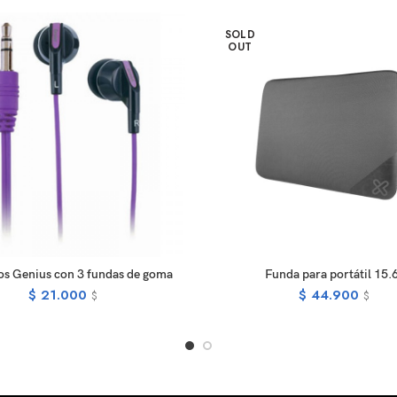
SOLD
OUT
READ MORE
READ MOR
os Genius con 3 fundas de goma
Funda para portátil 15.
$
21.000
$
44.900
$
$