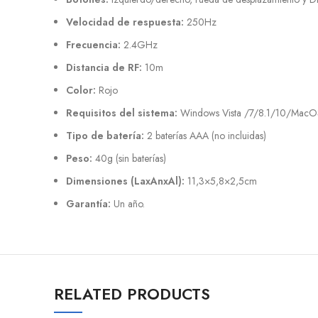
Velocidad de respuesta:
250Hz
Frecuencia:
2.4GHz
Distancia de RF:
10m
Color:
Rojo
Requisitos del sistema:
Windows Vista /7/8.1/10/MacOS 
Tipo de batería:
2 baterías AAA (no incluidas)
Peso:
40g (sin baterías)
Dimensiones (LaxAnxAl):
11,3×5,8×2,5cm
Garantía:
Un año.
RELATED PRODUCTS