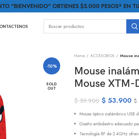
NTO "BIENVENIDO" OBTIENES $5.000 PESOS* EN 
ONTACTENOS
Home
ACCESORIOS
Mouse in
-10%
Mouse inalámb
Mouse XTM-
SOLD
OUT
$
53.900
$
59.900
$
Mouse óptico inalámbrico USB d
Diseño ambidextro adecuado para
Tecnología RF de 2.4GHz ofrece 