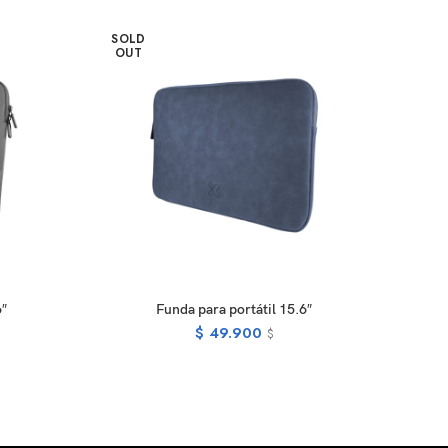
SOLD
-10
OUT
E
READ MORE
6″
Funda para portátil 15.6″
$
49.900
$