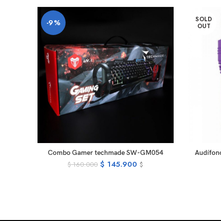
SOLD
-9%
OUT
ADD TO CART
Combo Gamer techmade SW-GM054
Audífon
$
145.900
$
160.000
$