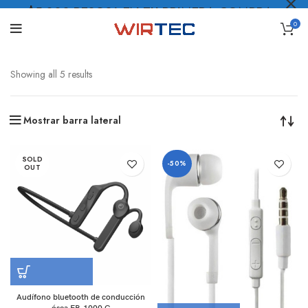
$5.000 PESOS* EN TU PRIMERA COMPRA
0
LO QUIERO
.
Showing all 5 results
Mostrar barra lateral
SOLD
-50%
OUT
Audífono bluetooth de conducción