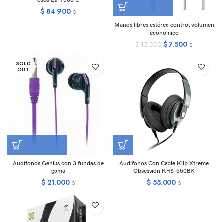
ósea EB-1000 C
$
84.900
$
Manos libres estéreo control volumen
económico
$
7.500
$
15.000
$
SOLD
OUT
Audífonos Genius con 3 fundas de
Audífonos Con Cable Klip Xtreme
goma
Obsession KHS-550BK
$
21.000
$
55.000
$
$